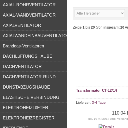
AXIAL-ROHRVENTILATOR
AXIAL-WANDVENTILATOR
AXIALVENTILATOR
Zeige
1
bis
20
(von insgesamt
20
Ar
AXIALWANDEINBAUVENTILATOR
Brandgas-Ventilatoren
DACHLüFTUNGSHAUBE
DACHVENTILATOR
DACHVENTILATOR-RUND
DUNSTABZUGSHAUBE
Transformator CT-12/14
ELASTISCHE VERBINDUNG
Lieferzeit:
3-4 Tage
ELEKTROHEIZLüFTER
110,04
ELEKTROHEIZREGISTER
inkl. 19 % MwSt. zzgl.
Versand