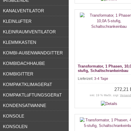
IRISBLENDE
KANALVENTILATOR
KLEINLüFTER
KLEINRAUMVENTILATOR
KLEMMKASTEN
KOMBI-AUßENWANDGITTER
KOMBIDACHHAUBE
Transformator, 1 Phasen, 10,
stufig, Schaltschrankeinbau
KOMBIGITTER
Lieferzeit:
3-4 Tage
KOMPAKTKLIMAGERäT
272,21
KOMPAKTLüFTUNGSGERäT
inkl. 19 % MwSt. zzgl.
Versand
KONDENSATWANNE
KONSOLE
KONSOLEN