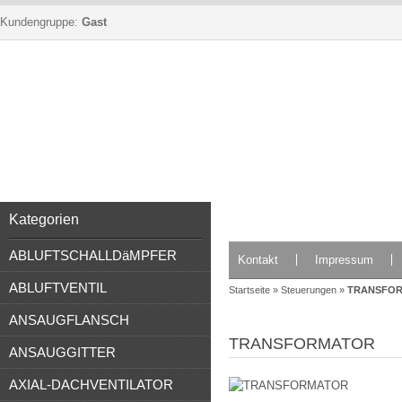
Kundengruppe:
Gast
Kategorien
ABLUFTSCHALLDäMPFER
Kontakt
Impressum
ABLUFTVENTIL
Startseite
»
Steuerungen
»
TRANSFO
ANSAUGFLANSCH
TRANSFORMATOR
ANSAUGGITTER
AXIAL-DACHVENTILATOR