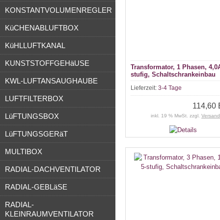
KONSTANTVOLUMENREGLER
KüCHENABLUFTBOX
KüHLLUFTKANAL
KUNSTSTOFFGEHäUSE
Transformator, 1 Phasen, 4,0
stufig, Schaltschrankeinbau
KWL-LUFTANSAUGHAUBE
Lieferzeit:
3-4 Tage
LUFTFILTERBOX
114,60
LüFTUNGSBOX
inkl. 19 % MwSt. zzgl.
Versand
LüFTUNGSGERäT
MULTIBOX
RADIAL-DACHVENTILATOR
RADIAL-GEBLäSE
RADIAL-
KLEINRAUMVENTILATOR