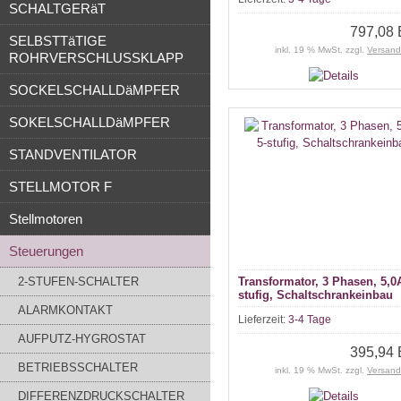
SCHALTGERäT
797,08
SELBSTTäTIGE
inkl. 19 % MwSt. zzgl.
Versand
ROHRVERSCHLUSSKLAPP
SOCKELSCHALLDäMPFER
SOKELSCHALLDäMPFER
STANDVENTILATOR
STELLMOTOR F
Stellmotoren
Steuerungen
2-STUFEN-SCHALTER
Transformator, 3 Phasen, 5,0
stufig, Schaltschrankeinbau
ALARMKONTAKT
Lieferzeit:
3-4 Tage
AUFPUTZ-HYGROSTAT
395,94
BETRIEBSSCHALTER
inkl. 19 % MwSt. zzgl.
Versand
DIFFERENZDRUCKSCHALTER