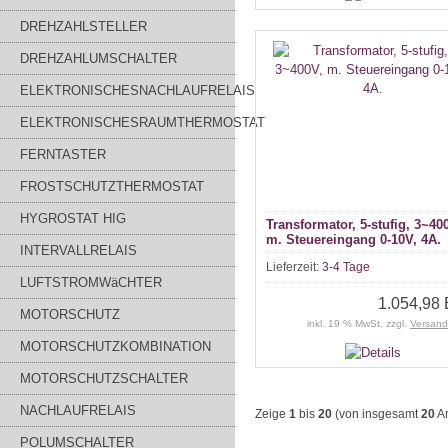
DREHZAHLSTELLER
DREHZAHLUMSCHALTER
ELEKTRONISCHESNACHLAUFRELAIS
ELEKTRONISCHESRAUMTHERMOSTAT
FERNTASTER
FROSTSCHUTZTHERMOSTAT
HYGROSTAT HIG
Transformator, 5-stufig, 3~40
m. Steuereingang 0-10V, 4A.
INTERVALLRELAIS
Lieferzeit:
3-4 Tage
LUFTSTROMWäCHTER
1.054,98
MOTORSCHUTZ
inkl. 19 % MwSt. zzgl.
Versand
MOTORSCHUTZKOMBINATION
MOTORSCHUTZSCHALTER
NACHLAUFRELAIS
Zeige
1
bis
20
(von insgesamt
20
Ar
POLUMSCHALTER