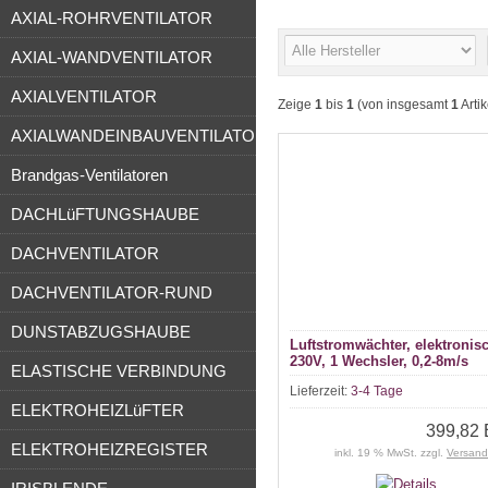
AXIAL-ROHRVENTILATOR
AXIAL-WANDVENTILATOR
AXIALVENTILATOR
Zeige
1
bis
1
(von insgesamt
1
Artik
AXIALWANDEINBAUVENTILATOR
Brandgas-Ventilatoren
DACHLüFTUNGSHAUBE
DACHVENTILATOR
DACHVENTILATOR-RUND
DUNSTABZUGSHAUBE
Luftstromwächter, elektronis
230V, 1 Wechsler, 0,2-8m/s
ELASTISCHE VERBINDUNG
Lieferzeit:
3-4 Tage
ELEKTROHEIZLüFTER
399,82
ELEKTROHEIZREGISTER
inkl. 19 % MwSt. zzgl.
Versand