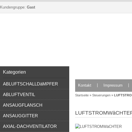
Kundengruppe:
Gast
Kategorien
ABLUFTSCHALLDäMPFER
Kontakt
Impressum
ABLUFTVENTIL
Startseite
»
Steuerungen
»
LUFTSTR
ANSAUGFLANSCH
LUFTSTROMWäCHTE
ANSAUGGITTER
AXIAL-DACHVENTILATOR