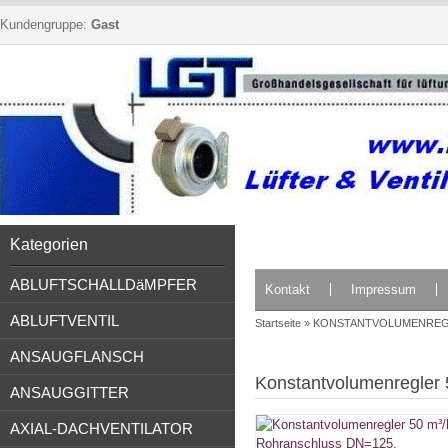
Kundengruppe:
Gast
Kategorien
ABLUFTSCHALLDäMPFER
Kontakt
Impressum
ABLUFTVENTIL
Startseite
»
KONSTANTVOLUMENRE
ANSAUGFLANSCH
Konstantvolumenregler 
ANSAUGGITTER
AXIAL-DACHVENTILATOR